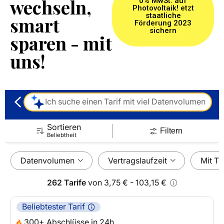
wechseln,
0% MwSt. auf
Photovoltaik! etzt
staatliche
smart
Förderung 2023
sichern
sparen - mit
uns!